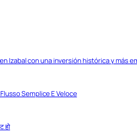
 en Izabal con una inversión histórica y más e
Flusso Semplice E Veloce
िट हो