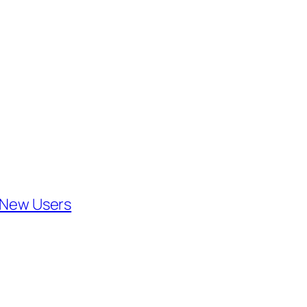
。
r New Users