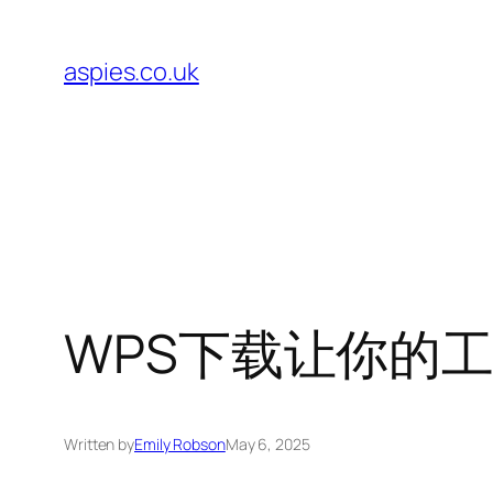
Skip
to
aspies.co.uk
content
WPS下载让你的
Written by
Emily Robson
May 6, 2025