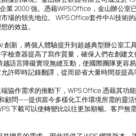
企業 2000 強。憑藉WPS Office，金山
的領先地位。 WPS Office套件中AI技
理想的效益。
整合了 AI 創新，將個人體驗提升到超越典型辦公
拼字檢查器提高了寫作質量，確保人們在創建文
譯有助於跨越語言障礙實現無縫互動，使國際團隊更
它允許即時記錄翻譯，從而節省大量時間並提高
協作需求的推動下，WPS Office 憑藉其
和顧問——提供當今多樣化工作環境所需的靈
WPS 下載可以使轉變比以往更加順暢。客戶無